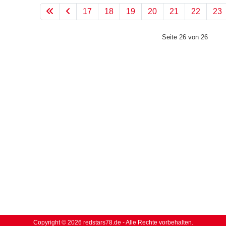
17
18
19
20
21
22
23
Seite 26 von 26
en
Copyright © 2026 redstars78.de - Alle Rechte vorbehalten.