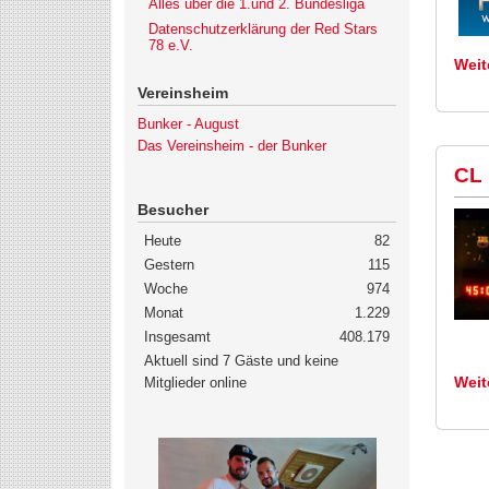
Alles über die 1.und 2. Bundesliga
Datenschutzerklärung der Red Stars
78 e.V.
Weit
Vereinsheim
Bunker - August
Das Vereinsheim - der Bunker
CL 
Besucher
Heute
82
Gestern
115
Woche
974
Monat
1.229
Insgesamt
408.179
Aktuell sind 7 Gäste und keine
Weit
Mitglieder online