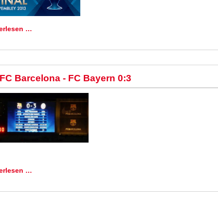
erlesen …
FC Barcelona - FC Bayern 0:3
erlesen …